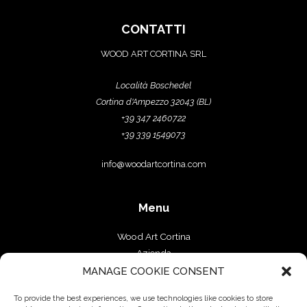
CONTATTI
WOOD ART CORTINA SRL
Località Boschedel
Cortina d'Ampezzo 32043 (BL)
+39 347 2460722
+39 339 1549073
info@woodartcortina.com
Menu
Wood Art Cortina
Azienda
Falegnameria
MANAGE COOKIE CONSENT
Progetti
To provide the best experiences, we use technologies like cookies to store
Contatti