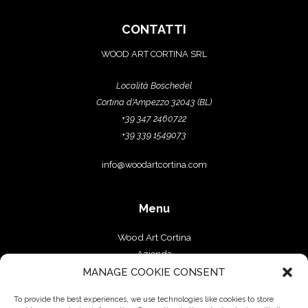
CONTATTI
WOOD ART CORTINA SRL
Località Boschedel
Cortina d'Ampezzo 32043 (BL)
+39 347 2460722
+39 339 1549073
info@woodartcortina.com
Menu
Wood Art Cortina
Azienda
Falegnameria
MANAGE COOKIE CONSENT
Progetti
To provide the best experiences, we use technologies like cookies to store
Contatti