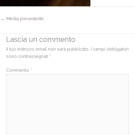
←
Media precedente
Lascia un commento
Il tuo indirizzo email non sarà pubblicato.
I campi obbligatori
sono contrassegnati
*
Commento
*