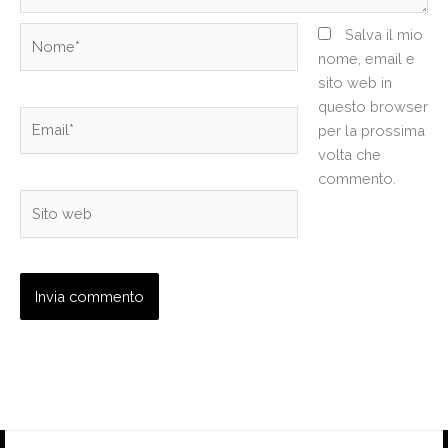
Nome*
Salva il mio
nome, email e
sito web in
questo browser
Email*
per la prossima
volta che
commento.
Sito
web