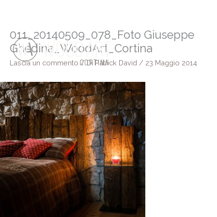
Vai
al
contenuto
011_20140509_078_Foto Giuseppe
Ghedina_WoodArt_Cortina
Lascia un commento
/ Di
Patrick David
/
23 Maggio 2014