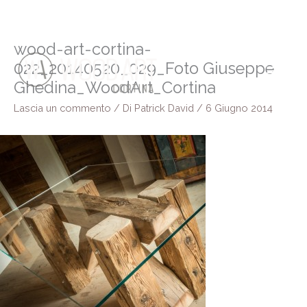
Vai
al
contenuto
wood-art-cortina-
022_20140520_029_Foto Giuseppe
Ghedina_WoodArt_Cortina
Lascia un commento
/ Di
Patrick David
/
6 Giugno 2014