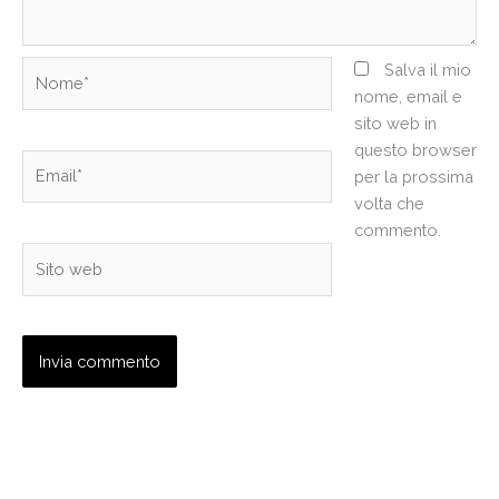
Nome*
Salva il mio
nome, email e
sito web in
questo browser
Email*
per la prossima
volta che
commento.
Sito
web