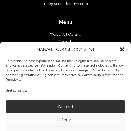
info@woodartcortina.com
Menu
Wood Art Cortina
Azienda
Falegnameria
MANAGE COOKIE CONSENT
Progetti
To provide the best experiences, we use technologies like cookies to store
Contatti
and/or access device information. Consenting to these technologies will allow
us to process data such as browsing behavior or unique IDs on this site. Not
Servizi
consenting or withdrawing consent, may adversely affect certain features and
functions.
Arredamento su misura
Gestisci servizi
Complementi d’arredo
Pavimenti
Serramenti
Accept
Deny