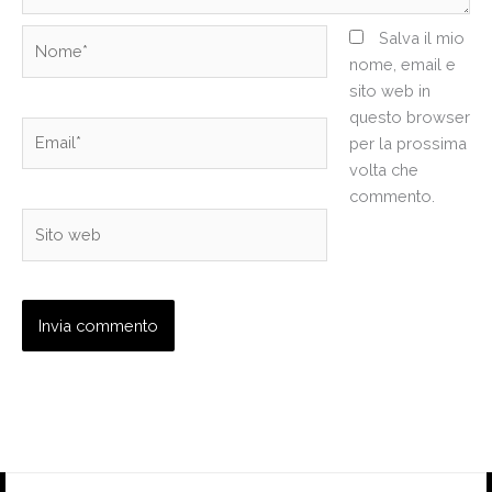
Nome*
Salva il mio
nome, email e
sito web in
questo browser
Email*
per la prossima
volta che
commento.
Sito
web