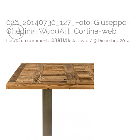
Vai
al
contenuto
026_20140730_127_Foto-Giuseppe-
Ghedina_WoodArt_Cortina-web
Lascia un commento
/ Di
Patrick David
/
9 Dicembre 2014