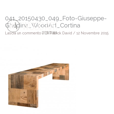
Vai
al
contenuto
041_20150430_049_Foto-Giuseppe-
Ghedina_WoodArt_Cortina
Lascia un commento
/ Di
Patrick David
/
12 Novembre 2015