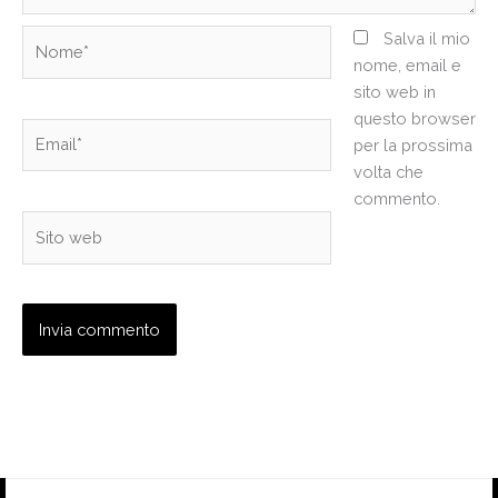
Nome*
Salva il mio
nome, email e
sito web in
questo browser
Email*
per la prossima
volta che
commento.
Sito
web