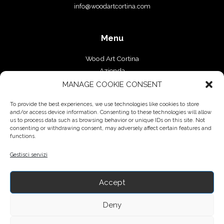
info@woodartcortina.com
Menu
Wood Art Cortina
Azienda
Falegnameria
MANAGE COOKIE CONSENT
Progetti
To provide the best experiences, we use technologies like cookies to store
Contatti
and/or access device information. Consenting to these technologies will allow
us to process data such as browsing behavior or unique IDs on this site. Not
Servizi
consenting or withdrawing consent, may adversely affect certain features and
functions.
Arredamento su misura
Gestisci servizi
Complementi d’arredo
Pavimenti
Serramenti
Accept
Deny