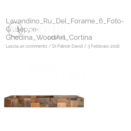
Vai
al
contenuto
Lavandino_Ru_Del_Forame_6_Foto-
Giuseppe-
Ghedina_WoodArt_Cortina
Lascia un commento
/ Di
Patrick David
/
3 Febbraio 2016