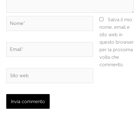
Nome*
Salva il mio
nome, email e
sito web in
questo browser
Email*
per la prossima
volta che
commento.
Sito
web