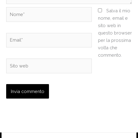
Nome*
Salva il mio
nome, email e
sito web in
questo browser
Email*
per la prossima
volta che
commento.
Sito
web