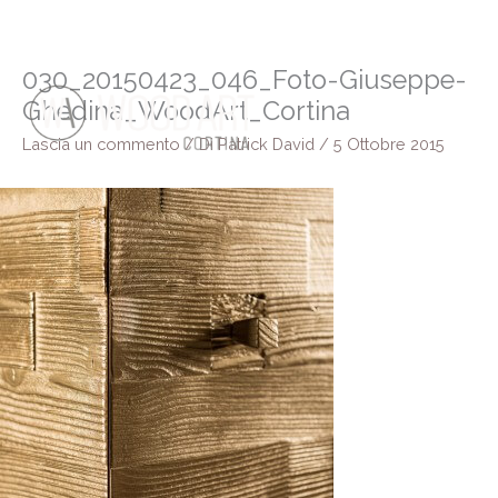
Vai
al
contenuto
030_20150423_046_Foto-Giuseppe-
Ghedina_WoodArt_Cortina
Lascia un commento
/ Di
Patrick David
/
5 Ottobre 2015