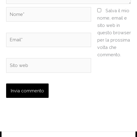
Nome*
Salva il mio
nome, email e
sito web in
questo browser
Email*
per la prossima
volta che
commento.
Sito
web