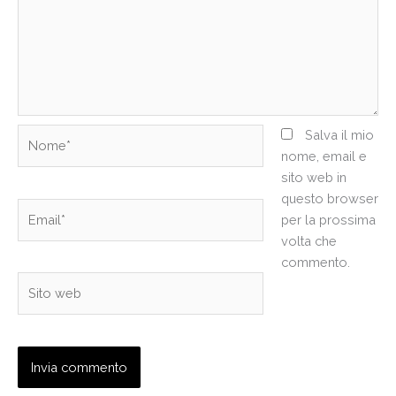
Nome*
Salva il mio
nome, email e
sito web in
questo browser
Email*
per la prossima
volta che
commento.
Sito
web