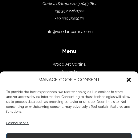
Cortina d'Ampezzo 32043 (BL)
+39 347 2460722
+39 339 1549073
info@woodartcortina.com
Menu
Wood Art Cortina
Azienda
Falegnameria
MANAGE COOKIE CONSENT
Progetti
To provide the best experiences, we use technologies like cookies to store
Contatti
and/or access device information. Consenting to these technologies will allow
us to process data such as browsing behavior or unique IDs on this site. Not
Servizi
consenting or withdrawing consent, may adversely affect certain features and
functions.
Arredamento su misura
Gestisci servizi
Complementi d’arredo
Pavimenti