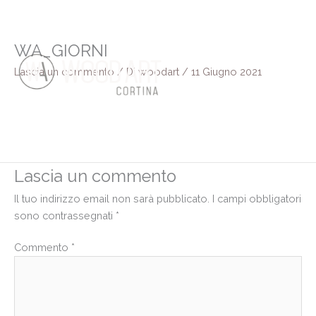
Vai
al
contenuto
WA_GIORNI
Lascia un commento
/ Di
woodart
/
11 Giugno 2021
Lascia un commento
Il tuo indirizzo email non sarà pubblicato.
I campi obbligatori
sono contrassegnati
*
Commento
*