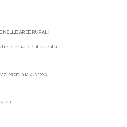
LE NELLE AREE RURALI
vi macchinari ed attrezzature.
.
zi offerti alla clientela.
014-2020.