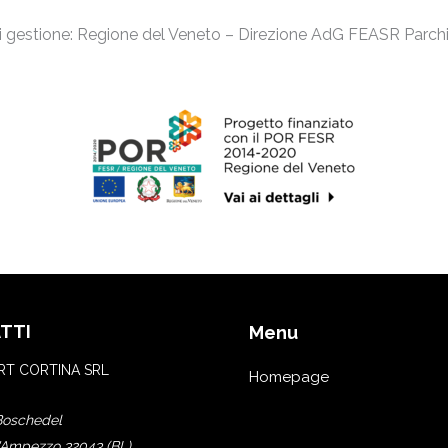
di gestione: Regione del Veneto – Direzione AdG FEASR Parchi
TTI
Menu
T CORTINA SRL
Homepage
Boschedel
'Ampezzo 32043 (BL)