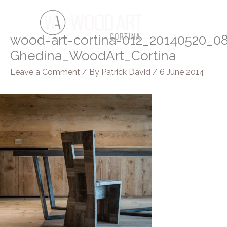
Skip
to
content
wood-art-cortina-012_20140520_0
Ghedina_WoodArt_Cortina
Leave a Comment
/ By
Patrick David
/
6 June 2014