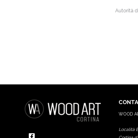
Autorità 
CONTA
WOOD AR
Località 
Cortina d