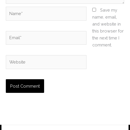
Name*
Save my
name, email,
and website in
this browser for
Email*
the next time I
comment.
Website