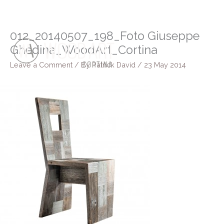
Skip
to
content
012_20140507_198_Foto Giuseppe
Ghedina_WoodArt_Cortina
Leave a Comment
/ By
Patrick David
/
23 May 2014