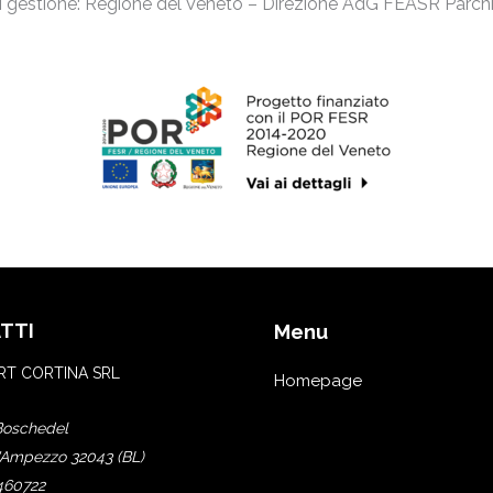
di gestione: Regione del Veneto – Direzione AdG FEASR Parchi
TTI
Menu
T CORTINA SRL
Homepage
Boschedel
'Ampezzo 32043 (BL)
460722