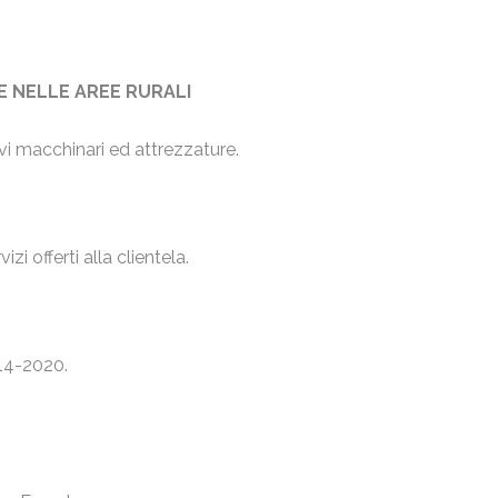
LE NELLE AREE RURALI
vi macchinari ed attrezzature.
.
zi offerti alla clientela.
014-2020.