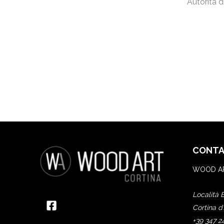
Autorità 
CONTA
WOOD AR
Località 
Cortina d
+39 347 2