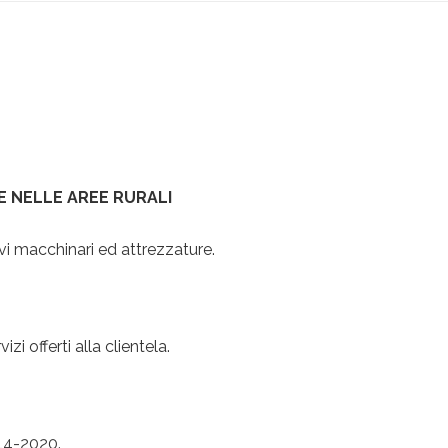
LE NELLE AREE RURALI
vi macchinari ed attrezzature.
.
zi offerti alla clientela.
014-2020.