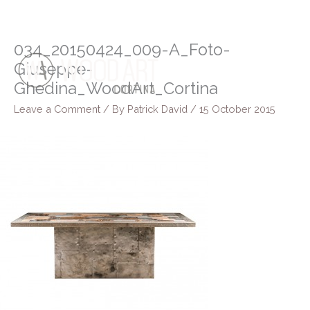
Skip
to
content
034_20150424_009-A_Foto-
Giuseppe-
Ghedina_WoodArt_Cortina
Leave a Comment
/ By
Patrick David
/
15 October 2015