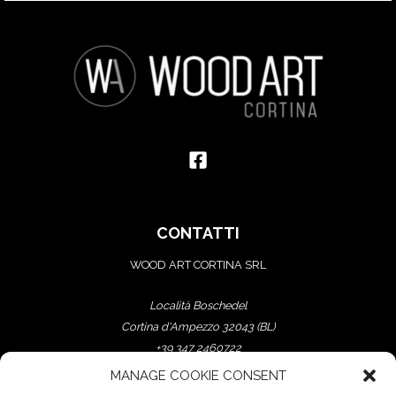
CONTATTI
WOOD ART CORTINA SRL
Località Boschedel
Cortina d'Ampezzo 32043 (BL)
+39 347 2460722
+39 339 1549073
MANAGE COOKIE CONSENT