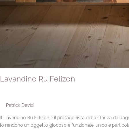
Lavandino Ru Felizon
Patrick David
Il Lavandino Ru Felizon è il protagonista della stanza da bagn
lo rendono un oggetto giocoso e funzionale, unico e particolar