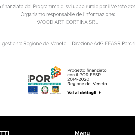
va finanziata dal Programma di sviluppo rurale per il Veneto 2
Organismo responsabile dell’informazione:
WOOD ART CORTINA SRL
di gestione: Regione del Veneto – Direzione AdG FEASR Parchi
TTI
Menu