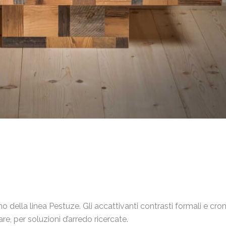
o della linea Pestuze. Gli accattivanti contrasti formali e cro
e, per soluzioni d’arredo ricercate.