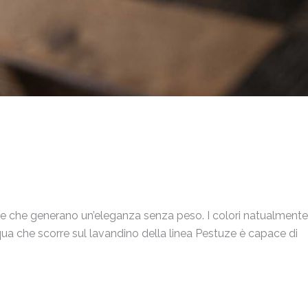
ste che generano un’eleganza senza peso. I colori natualmente
ua che scorre sul lavandino della linea Pestuze è capace di