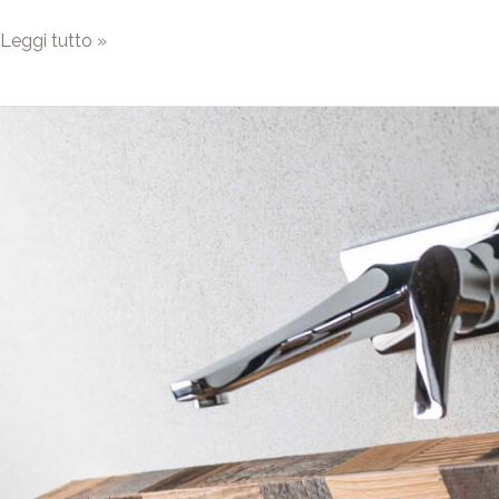
Leggi tutto »
Lavandino
Ru
Del
Forame