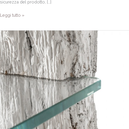
sicurezza del prodotto, […]
Leggi tutto »
Comodini
Saš